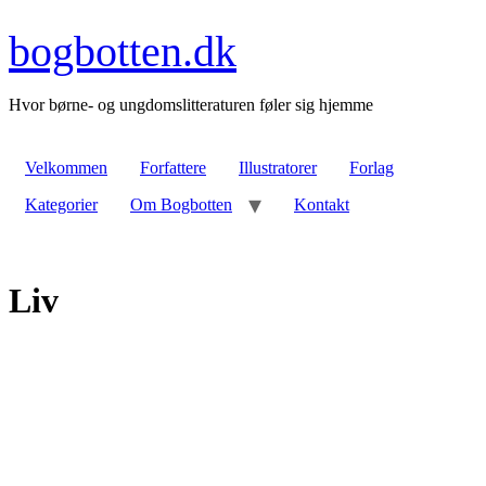
Videre
til
bogbotten.dk
indhold
Hvor børne- og ungdomslitteraturen føler sig hjemme
Velkommen
Forfattere
Illustratorer
Forlag
Kategorier
Om Bogbotten
Kontakt
Liv