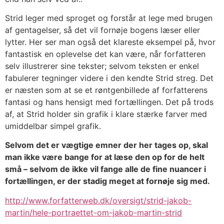
Strid leger med sproget og forstår at lege med brugen
af gentagelser, så det vil fornøje bogens læser eller
lytter. Her ser man også det klareste eksempel på, hvor
fantastisk en oplevelse det kan være, når forfatteren
selv illustrerer sine tekster; selvom teksten er enkel
fabulerer tegninger videre i den kendte Strid streg. Det
er næsten som at se et røntgenbillede af forfatterens
fantasi og hans hensigt med fortællingen. Det på trods
af, at Strid holder sin grafik i klare stærke farver med
umiddelbar simpel grafik.
Selvom det er vægtige emner der her tages op, skal
man ikke være bange for at læse den op for de helt
små – selvom de ikke vil fange alle de fine nuancer i
fortællingen, er der stadig meget at fornøje sig med.
http://www.forfatterweb.dk/oversigt/strid-jakob-
martin/hele-portraettet-om-jakob-martin-strid