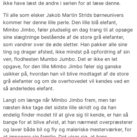
ikke have læst de andre i serien for at læse denne.
Til alle som elsker Jakob Martin Strids børneunivers
kommer her denne lille perle. Den lille blå elefant,
Mimbo Jimbo, føler pludselig en dag trang til at opsøge
sine slægtninge bestående af de store grå elefanter,
som vandrer over de øde sletter. Han pakker alle sine
ting og drager afsted, ikke mindst på opfordring af sin
ven, flodhesten Mumbo Jumbo. Det er ikke en let
opgave, for den lille Mimbo Jimbo føler sig ganske
usikker på, hvordan han vil blive modtaget af de store
grå elefanter og om de overhovedet vil kendes ved en
så anderledes elefant.
Langt om længe når Mimbo Jimbo frem, men tør
næsten ikke tage det sidste lille skridt og da han
endelig finder modet til at give sig til kende, er han så
bange for at blive afvist, at han nærmest overpræsterer
og laver både bil og fly og maleriske mesterværker, for
at imponere sin familie. Det viser sig, at hans