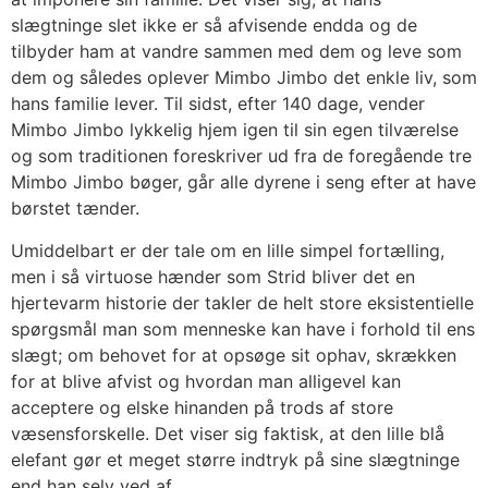
slægtninge slet ikke er så afvisende endda og de
tilbyder ham at vandre sammen med dem og leve som
dem og således oplever Mimbo Jimbo det enkle liv, som
hans familie lever. Til sidst, efter 140 dage, vender
Mimbo Jimbo lykkelig hjem igen til sin egen tilværelse
og som traditionen foreskriver ud fra de foregående tre
Mimbo Jimbo bøger, går alle dyrene i seng efter at have
børstet tænder.
Umiddelbart er der tale om en lille simpel fortælling,
men i så virtuose hænder som Strid bliver det en
hjertevarm historie der takler de helt store eksistentielle
spørgsmål man som menneske kan have i forhold til ens
slægt; om behovet for at opsøge sit ophav, skrækken
for at blive afvist og hvordan man alligevel kan
acceptere og elske hinanden på trods af store
væsensforskelle. Det viser sig faktisk, at den lille blå
elefant gør et meget større indtryk på sine slægtninge
end han selv ved af..