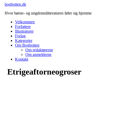
Videre
bogbotten.dk
til
Hvor børne- og ungdomslitteraturen føler sig hjemme
indhold
Velkommen
Forfattere
Illustratorer
Forlag
Kategorier
Om Bogbotten
Om redaktørerne
Om anmelderne
Kontakt
Etrigeaftorneogroser