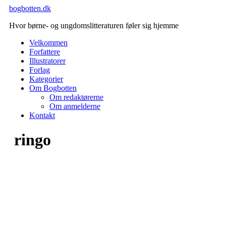
Videre
bogbotten.dk
til
Hvor børne- og ungdomslitteraturen føler sig hjemme
indhold
Velkommen
Forfattere
Illustratorer
Forlag
Kategorier
Om Bogbotten
Om redaktørerne
Om anmelderne
Kontakt
ringo