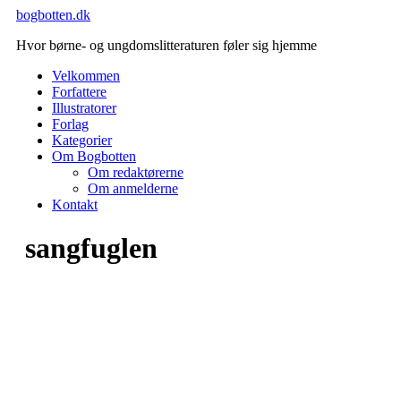
Videre
bogbotten.dk
til
Hvor børne- og ungdomslitteraturen føler sig hjemme
indhold
Velkommen
Forfattere
Illustratorer
Forlag
Kategorier
Om Bogbotten
Om redaktørerne
Om anmelderne
Kontakt
sangfuglen