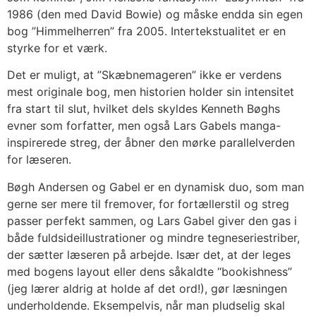
1986 (den med David Bowie) og måske endda sin egen
bog ”Himmelherren” fra 2005. Intertekstualitet er en
styrke for et værk.
Det er muligt, at ”Skæbnemageren” ikke er verdens
mest originale bog, men historien holder sin intensitet
fra start til slut, hvilket dels skyldes Kenneth Bøghs
evner som forfatter, men også Lars Gabels manga-
inspirerede streg, der åbner den mørke parallelverden
for læseren.
Bøgh Andersen og Gabel er en dynamisk duo, som man
gerne ser mere til fremover, for fortællerstil og streg
passer perfekt sammen, og Lars Gabel giver den gas i
både fuldsideillustrationer og mindre tegneseriestriber,
der sætter læseren på arbejde. Især det, at der leges
med bogens layout eller dens såkaldte “bookishness”
(jeg lærer aldrig at holde af det ord!), gør læsningen
underholdende. Eksempelvis, når man pludselig skal