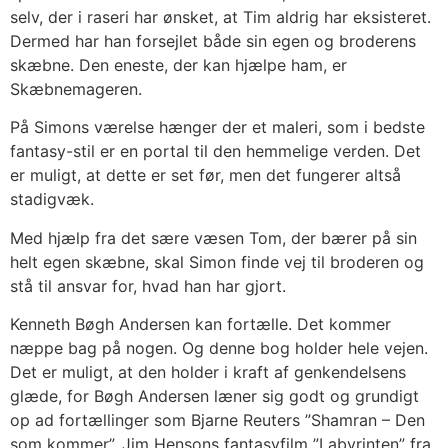
selv, der i raseri har ønsket, at Tim aldrig har eksisteret.
Dermed har han forsejlet både sin egen og broderens
skæbne. Den eneste, der kan hjælpe ham, er
Skæbnemageren.
På Simons værelse hænger der et maleri, som i bedste
fantasy-stil er en portal til den hemmelige verden. Det
er muligt, at dette er set før, men det fungerer altså
stadigvæk.
Med hjælp fra det sære væsen Tom, der bærer på sin
helt egen skæbne, skal Simon finde vej til broderen og
stå til ansvar for, hvad han har gjort.
Kenneth Bøgh Andersen kan fortælle. Det kommer
næppe bag på nogen. Og denne bog holder hele vejen.
Det er muligt, at den holder i kraft af genkendelsens
glæde, for Bøgh Andersen læner sig godt og grundigt
op ad fortællinger som Bjarne Reuters ”Shamran – Den
som kommer”, Jim Hensons fantasyfilm ”Labyrinten” fra