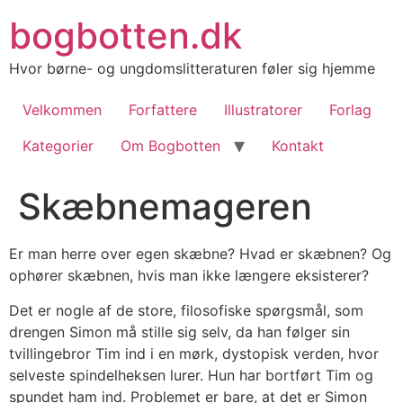
Videre
bogbotten.dk
til
indhold
Hvor børne- og ungdomslitteraturen føler sig hjemme
Velkommen
Forfattere
Illustratorer
Forlag
Kategorier
Om Bogbotten
Kontakt
Skæbnemageren
Er man herre over egen skæbne? Hvad er skæbnen? Og
ophører skæbnen, hvis man ikke længere eksisterer?
Det er nogle af de store, filosofiske spørgsmål, som
drengen Simon må stille sig selv, da han følger sin
tvillingebror Tim ind i en mørk, dystopisk verden, hvor
selveste spindelheksen lurer. Hun har bortført Tim og
spundet ham ind. Problemet er bare, at det er Simon