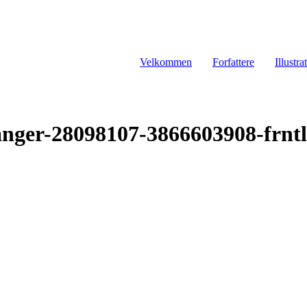
Velkommen
Forfattere
Illustra
anger-28098107-3866603908-frntl