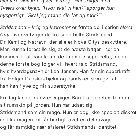
hjemad. Men Kori giver ikke op. Hun følger med.
Tværs over byen. ”Hvor skal vi hen?” spørger hun
nysgerrigt. ”Skal jeg møde din far og mor?””
Stridsmand – krig og kærester
er første del i serien
Nova
City
, hvor vi følger de tre superhelte Stridsmand,
Dr. Kemi og Natravn, der alle er Nova Citys beskyttere.
Man kunne forestille sig, at de næste bøger i serien
kommer til at handle om de to andre superhelte, men i
denne første bog følger vi i hvert fald Stridsmand,
hvis hverdagsnavn er Lee Jensen. Han får sin superkraft
fra Holger Danskes hjelm og handsker, som gør at
han kan flyve og får superstyrke.
En dag lander rumvæsenpigen Kori fra planeten Tamran i
sit rumskib på jorden. Hun har udset sig
Stridsmand som sin mage. Hun er dog ikke specielt diskret
i sit kurmageri og får hurtigt lavet en del ravage
og får samtidig nær afsløret Stridsmands identitet.