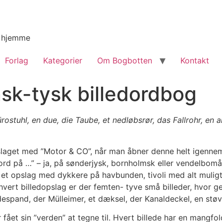
g hjemme
Forlag
Kategorier
Om Bogbotten
Kontakt
sk-tysk billedordbog
ürostuhl, en due, die Taube, et nedløbsrør, das
Fallrohr, en 
pslaget med ”Motor & CO”, når man åbner denne helt igenne
rd på …” – ja, på sønderjysk, bornholmsk eller vendelbomål.
et opslag med dykkere på havbunden, tivoli med alt muligt 
vert billedopslag er der femten- tyve små billeder, hvor ge
ldespand, der Mülleimer, et dæksel, der Kanaldeckel, en stø
r fået sin ”verden” at tegne til. Hvert billede har en mangfol