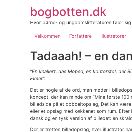
Videre
bogbotten.dk
til
indhold
Hvor børne- og ungdomslitteraturen føler si
Velkommen
Forfattere
Illustratorer
Tadaaah! – en dan
”En knallert, das Moped, en kontorstol, der B
Eimer”.
Det er nogle af de ord, man møder i billedo
koncept, der kan minde om ”Mine første 100 o
billedside på et dobbeltopslag, Det kan være 
eller et opslag med køkkenet som rum. Efter h
dansk og en tysk version af billedet: en skra
Der er tretten billedopslag, hver illustrator ha