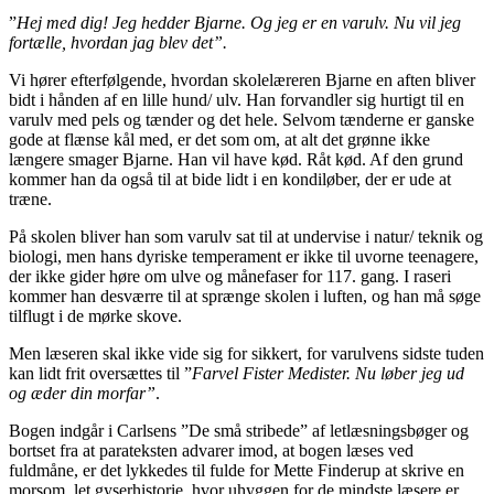
”
Hej med dig! Jeg hedder Bjarne. Og jeg er en varulv. Nu vil jeg
fortælle, hvordan jag blev det”.
Vi hører efterfølgende, hvordan skolelæreren Bjarne en aften bliver
bidt i hånden af en lille hund/ ulv. Han forvandler sig hurtigt til en
varulv med pels og tænder og det hele. Selvom tænderne er ganske
gode at flænse kål med, er det som om, at alt det grønne ikke
længere smager Bjarne. Han vil have kød. Råt kød. Af den grund
kommer han da også til at bide lidt i en kondiløber, der er ude at
træne.
På skolen bliver han som varulv sat til at undervise i natur/ teknik og
biologi, men hans dyriske temperament er ikke til uvorne teenagere,
der ikke gider høre om ulve og månefaser for 117. gang. I raseri
kommer han desværre til at sprænge skolen i luften, og han må søge
tilflugt i de mørke skove.
Men læseren skal ikke vide sig for sikkert, for varulvens sidste tuden
kan lidt frit oversættes til ”
Farvel Fister Medister. Nu løber jeg ud
og æder din morfar”
.
Bogen indgår i Carlsens ”De små stribede” af letlæsningsbøger og
bortset fra at parateksten advarer imod, at bogen læses ved
fuldmåne, er det lykkedes til fulde for Mette Finderup at skrive en
morsom, let gyserhistorie, hvor uhyggen for de mindste læsere er