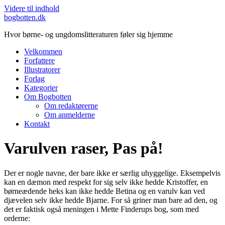
Videre til indhold
bogbotten.dk
Hvor børne- og ungdomslitteraturen føler sig hjemme
Velkommen
Forfattere
Illustratorer
Forlag
Kategorier
Om Bogbotten
Om redaktørerne
Om anmelderne
Kontakt
Varulven raser, Pas på!
Der er nogle navne, der bare ikke er særlig uhyggelige. Eksempelvis
kan en dæmon med respekt for sig selv ikke hedde Kristoffer, en
børneædende heks kan ikke hedde Betina og en varulv kan ved
djævelen selv ikke hedde Bjarne. For så griner man bare ad den, og
det er faktisk også meningen i Mette Finderups bog, som med
orderne: