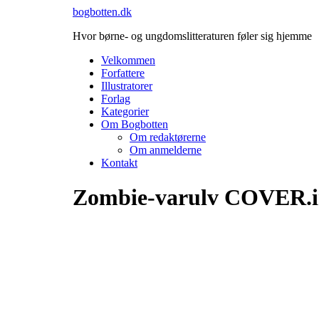
Videre
bogbotten.dk
til
Hvor børne- og ungdomslitteraturen føler sig hjemme
indhold
Velkommen
Forfattere
Illustratorer
Forlag
Kategorier
Om Bogbotten
Om redaktørerne
Om anmelderne
Kontakt
Zombie-varulv COVER.