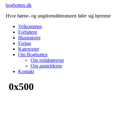
Videre
bogbotten.dk
til
Hvor børne- og ungdomslitteraturen føler sig hjemme
indhold
Velkommen
Forfattere
Illustratorer
Forlag
Kategorier
Om Bogbotten
Om redaktørerne
Om anmelderne
Kontakt
0x500