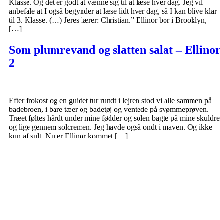
Klasse. Og det er godt at vænne sig til at læse hver dag. Jeg vil
anbefale at I også begynder at læse lidt hver dag, så I kan blive klar
til 3. Klasse. (…) Jeres lærer: Christian.” Ellinor bor i Brooklyn,
[…]
Som plumrevand og slatten salat – Ellino
2
Efter frokost og en guidet tur rundt i lejren stod vi alle sammen på
badebroen, i bare tæer og badetøj og ventede på svømmeprøven.
Træet føltes hårdt under mine fødder og solen bagte på mine skuldre
og lige gennem solcremen. Jeg havde også ondt i maven. Og ikke
kun af sult. Nu er Ellinor kommet […]