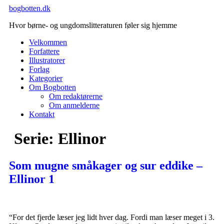
Videre
bogbotten.dk
til
Hvor børne- og ungdomslitteraturen føler sig hjemme
indhold
Velkommen
Forfattere
Illustratorer
Forlag
Kategorier
Om Bogbotten
Om redaktørerne
Om anmelderne
Kontakt
Serie:
Ellinor
Som mugne småkager og sur eddike –
Ellinor 1
“For det fjerde læser jeg lidt hver dag. Fordi man læser meget i 3.