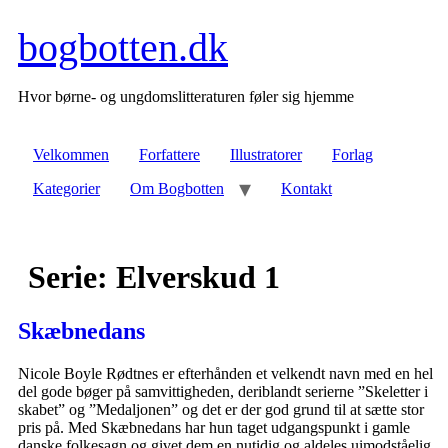
Videre
bogbotten.dk
til
indhold
Hvor børne- og ungdomslitteraturen føler sig hjemme
Velkommen
Forfattere
Illustratorer
Forlag
Kategorier
Om Bogbotten
Kontakt
Serie:
Elverskud 1
Skæbnedans
Nicole Boyle Rødtnes er efterhånden et velkendt navn med en hel
del gode bøger på samvittigheden, deriblandt serierne ”Skeletter i
skabet” og ”Medaljonen” og det er der god grund til at sætte stor
pris på. Med Skæbnedans har hun taget udgangspunkt i gamle
danske folkesagn og givet dem en nutidig og aldeles uimodståelig