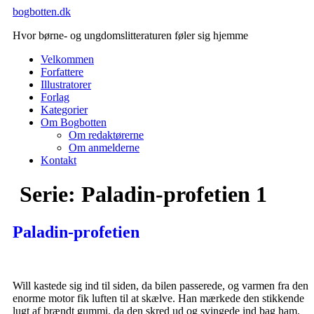
Videre
bogbotten.dk
til
Hvor børne- og ungdomslitteraturen føler sig hjemme
indhold
Velkommen
Forfattere
Illustratorer
Forlag
Kategorier
Om Bogbotten
Om redaktørerne
Om anmelderne
Kontakt
Serie:
Paladin-profetien 1
Paladin-profetien
Will kastede sig ind til siden, da bilen passerede, og varmen fra den
enorme motor fik luften til at skælve. Han mærkede den stikkende
lugt af brændt gummi, da den skred ud og svingede ind bag ham.