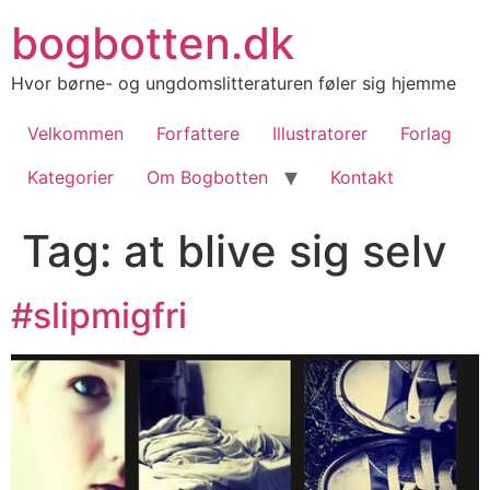
Videre
bogbotten.dk
til
indhold
Hvor børne- og ungdomslitteraturen føler sig hjemme
Velkommen
Forfattere
Illustratorer
Forlag
Kategorier
Om Bogbotten
Kontakt
Tag:
at blive sig selv
#slipmigfri