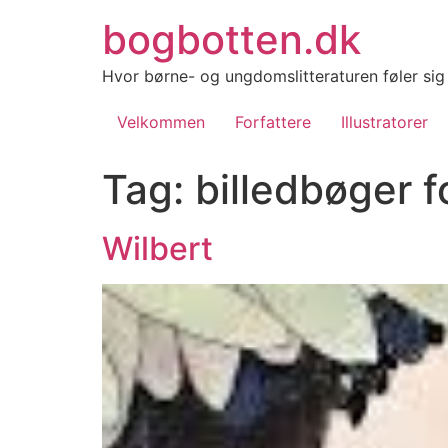
Videre
bogbotten.dk
til
indhold
Hvor børne- og ungdomslitteraturen føler si
Velkommen
Forfattere
Illustratorer
Tag:
billedbøger f
Wilbert