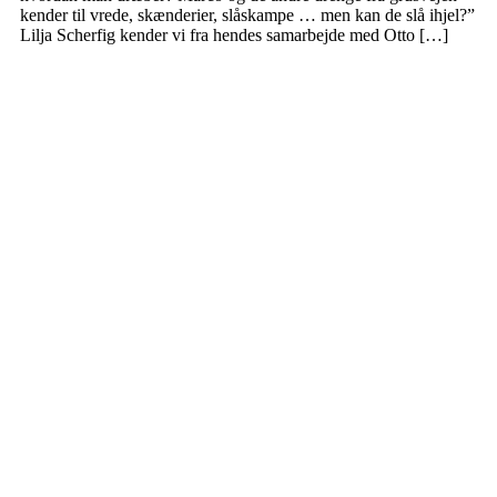
kender til vrede, skænderier, slåskampe … men kan de slå ihjel?”
Lilja Scherfig kender vi fra hendes samarbejde med Otto […]