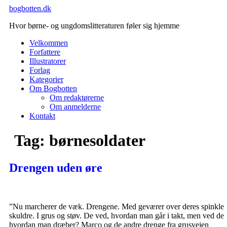
Videre
bogbotten.dk
til
Hvor børne- og ungdomslitteraturen føler sig hjemme
indhold
Velkommen
Forfattere
Illustratorer
Forlag
Kategorier
Om Bogbotten
Om redaktørerne
Om anmelderne
Kontakt
Tag:
børnesoldater
Drengen uden øre
”Nu marcherer de væk. Drengene. Med geværer over deres spinkle
skuldre. I grus og støv. De ved, hvordan man går i takt, men ved de
hvordan man dræber? Marco og de andre drenge fra grusvejen