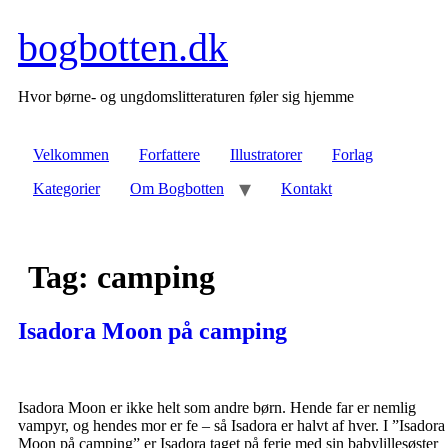
Videre
til
bogbotten.dk
indhold
Hvor børne- og ungdomslitteraturen føler sig hjemme
Velkommen
Forfattere
Illustratorer
Forlag
Kategorier
Om Bogbotten
Kontakt
Tag:
camping
Isadora Moon på camping
Isadora Moon er ikke helt som andre børn. Hende far er nemlig
vampyr, og hendes mor er fe – så Isadora er halvt af hver. I ”Isadora
Moon på camping” er Isadora taget på ferie med sin babylillesøster