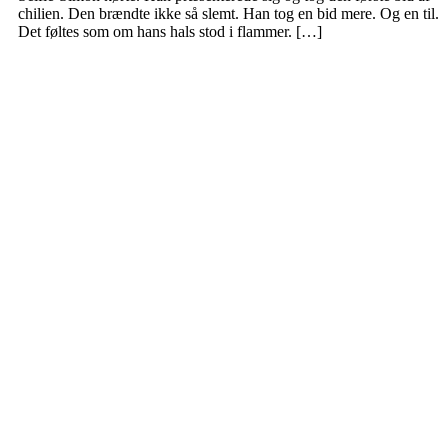
chilien. Den brændte ikke så slemt. Han tog en bid mere. Og en til.
Det føltes som om hans hals stod i flammer. […]