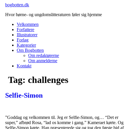
Videre
bogbotten.dk
til
Hvor børne- og ungdomslitteraturen føler sig hjemme
indhold
Velkommen
Forfattere
Illustratorer
Forlag
Kategorier
Om Bogbotten
Om redaktørerne
Om anmelderne
Kontakt
Tag:
challenges
Selfie-Simon
”Goddag og velkommen til. Jeg er Selfie-Simon, og… “Det er
super,” afbrød Rosa, “lad os komme i gang.” Kameraet kørte. Og
Selfie-Simon kørte. Han præsenterede sig og tog den første bid af