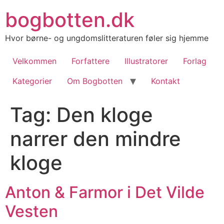
Videre
bogbotten.dk
til
indhold
Hvor børne- og ungdomslitteraturen føler sig hjemme
Velkommen
Forfattere
Illustratorer
Forlag
Kategorier
Om Bogbotten
Kontakt
Tag:
Den kloge
narrer den mindre
kloge
Anton & Farmor i Det Vilde
Vesten