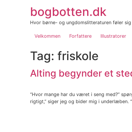
Videre
bogbotten.dk
til
indhold
Hvor børne- og ungdomslitteraturen føler si
Velkommen
Forfattere
Illustratorer
Tag:
friskole
Alting begynder et ste
“Hvor mange har du været i seng med?” spørge
rigtigt,” siger jeg og bider mig i underlæben. “