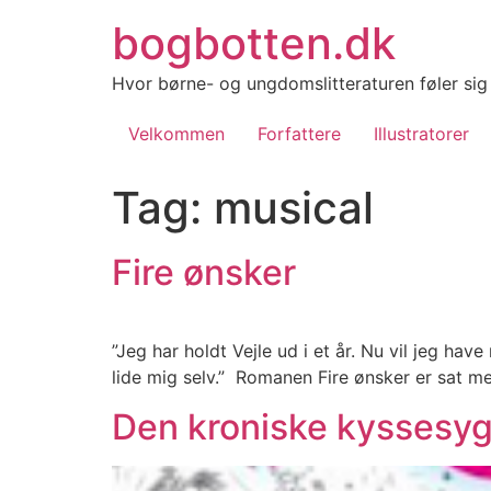
Videre
bogbotten.dk
til
indhold
Hvor børne- og ungdomslitteraturen føler si
Velkommen
Forfattere
Illustratorer
Tag:
musical
Fire ønsker
”Jeg har holdt Vejle ud i et år. Nu vil jeg hav
lide mig selv.” Romanen Fire ønsker er sat med 
Den kroniske kyssesy