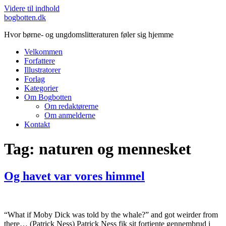
Videre til indhold
bogbotten.dk
Hvor børne- og ungdomslitteraturen føler sig hjemme
Velkommen
Forfattere
Illustratorer
Forlag
Kategorier
Om Bogbotten
Om redaktørerne
Om anmelderne
Kontakt
Tag:
naturen og mennesket
Og havet var vores himmel
“What if Moby Dick was told by the whale?” and got weirder from
there… (Patrick Ness) Patrick Ness fik sit fortjente gennembrud i