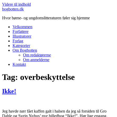
Videre til indhold
bogbotten.dk
Hvor børne- og ungdomslitteraturen føler sig hjemme
Velkommen
Forfattere
Illustratorer
Forlag
Kategorier
Om Bogbotten
Om redaktørerne
Om anmelderne
Kontakt
Tag:
overbeskyttelse
Ikke!
Jeg havde nær fået kaffen galt i halsen da jeg så forsiden til Gro
Dahle og Svein Nyhus’ nye billedbog “Ikke!”. Hør lige engang.