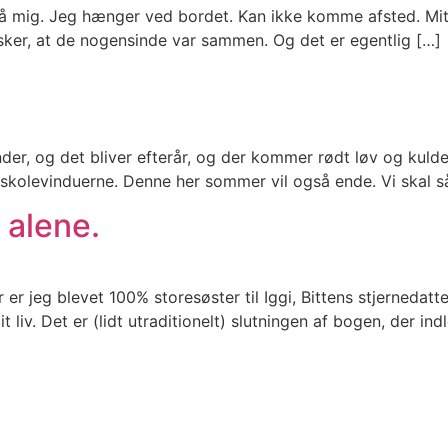
å mig. Jeg hænger ved bordet. Kan ikke komme afsted. Mit liv 
usker, at de nogensinde var sammen. Og det er egentlig […]
og det bliver efterår, og der kommer rødt løv og kulde, 
kolevinduerne. Denne her sommer vil også ende. Vi skal så 
 alene.
r er jeg blevet 100% storesøster til Iggi, Bittens stjerneda
 liv. Det er (lidt utraditionelt) slutningen af bogen, der in