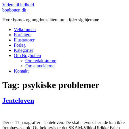
Videre til indhold
bogbotten.dk
Hvor børne- og ungdomslitteraturen føler sig hjemme
Velkommen
Forfattere
Illustratorer
Forlag
Kategorier
Om Bogbotten
Om redaktørerne
Om anmelderne
Kontakt
Tag:
psykiske problemer
Jenteloven
Der er 11 paragraffer i Jenteloven. De skal nævnes her -de kan ikke
fremhæves nok! Og heldigvis er det SKAM-Vilde-Ulrikke Falch,