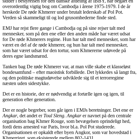
sidder i bestyrelsen for den danske afdeling af IBBY, har begået en
overordentlig vigtig bog om Cambodja i årene 1975-1979. I de år
herskede De røde Khmerer under brutalt lederskab af Pol Pot.
Verden så skammeligt til og lod grusomhederne finde sted.
EMJ har rejst flere gange i Cambodja og på sine rejser talt med
mennesker, som på den ene eller den anden måde har været udsat
for De røde Khmerers regime. Hun har talt med mennesker, som har
været en del af de røde khmerer, og hun har talt med mennesker,
som har været udsat for den tortur, som Khmererne udøvede på
deres egne landsmænd.
Tanken bag De røde Khmerer var, at man ville skabe et klasseløst
bondesamfund – efter maoistisk forbillede. Det lykkedes så langt fra,
og den politiske magtudøvelse udviklede sig til et terrorregime
næsten uden sidestykke.
Det er en historie, der er nødvendig at fortælle igen og igen, til
generation efter generation.
Der er nogle begreber, som går igen i EMJs beretninger. Det ene er
Angkar
, det andet er
Toul Sleng
.
Angkar
er navnet på den centrale
organisation bag Khmer Rouge, som bevægelsen oprindeligt hed,
fordi dens arnested var Paris, hvor bl.a. Pol Pot studerede.
Organisationen er opkaldt efter byen Angkor, som var hovedstad i
Khmerriget, som eksisterede mellem 802-1431.