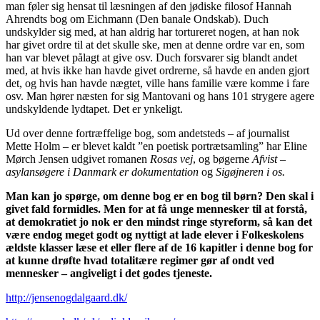
man føler sig hensat til læsningen af den jødiske filosof Hannah
Ahrendts bog om Eichmann (Den banale Ondskab). Duch
undskylder sig med, at han aldrig har tortureret nogen, at han nok
har givet ordre til at det skulle ske, men at denne ordre var en, som
han var blevet pålagt at give osv. Duch forsvarer sig blandt andet
med, at hvis ikke han havde givet ordrerne, så havde en anden gjort
det, og hvis han havde nægtet, ville hans familie være komme i fare
osv. Man hører næsten for sig Mantovani og hans 101 strygere agere
undskyldende lydtapet. Det er ynkeligt.
Ud over denne fortræffelige bog, som andetsteds – af journalist
Mette Holm – er blevet kaldt ”en poetisk portrætsamling” har Eline
Mørch Jensen udgivet romanen
Rosas vej
, og bøgerne
Afvist –
asylansøgere i Danmark er dokumentation
og
Sigøjneren i os.
Man kan jo spørge, om denne bog er en bog til børn? Den skal i
givet fald formidles. Men for at få unge mennesker til at forstå,
at demokratiet jo nok er den mindst ringe styreform, så kan det
være endog meget godt og nyttigt at lade elever i Folkeskolens
ældste klasser læse et eller flere af de 16 kapitler i denne bog for
at kunne drøfte hvad totalitære regimer gør af ondt ved
mennesker – angiveligt i det godes tjeneste.
http://jensenogdalgaard.dk/