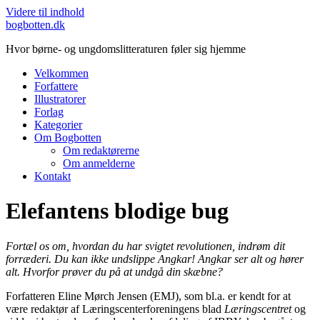
Videre til indhold
bogbotten.dk
Hvor børne- og ungdomslitteraturen føler sig hjemme
Velkommen
Forfattere
Illustratorer
Forlag
Kategorier
Om Bogbotten
Om redaktørerne
Om anmelderne
Kontakt
Elefantens blodige bug
Fortæl os om, hvordan du har svigtet revolutionen, indrøm dit
forræderi. Du kan ikke undslippe Angkar! Angkar ser alt og hører
alt. Hvorfor prøver du på at undgå din skæbne?
Forfatteren Eline Mørch Jensen (EMJ), som bl.a. er kendt for at
være redaktør af Læringscenterforeningens blad
Læringscentret
og