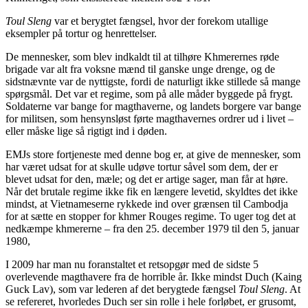
Toul Sleng
var et berygtet fængsel, hvor der forekom utallige
eksempler på tortur og henrettelser.
De mennesker, som blev indkaldt til at tilhøre Khmerernes røde
brigade var alt fra voksne mænd til ganske unge drenge, og de
sidstnævnte var de nyttigste, fordi de naturligt ikke stillede så mange
spørgsmål. Det var et regime, som på alle måder byggede på frygt.
Soldaterne var bange for magthaverne, og landets borgere var bange
for militsen, som hensynsløst førte magthavernes ordrer ud i livet –
eller måske lige så rigtigt ind i døden.
EMJs store fortjeneste med denne bog er, at give de mennesker, som
har været udsat for at skulle udøve tortur såvel som dem, der er
blevet udsat for den, mæle; og det er artige sager, man får at høre.
Når det brutale regime ikke fik en længere levetid, skyldtes det ikke
mindst, at Vietnameserne rykkede ind over grænsen til Cambodja
for at sætte en stopper for khmer Rouges regime. To uger tog det at
nedkæmpe khmererne – fra den 25. december 1979 til den 5, januar
1980,
I 2009 har man nu foranstaltet et retsopgør med de sidste 5
overlevende magthavere fra de horrible år. Ikke mindst Duch (Kaing
Guck Lav), som var lederen af det berygtede fængsel
Toul Sleng
. At
se refereret, hvorledes Duch ser sin rolle i hele forløbet, er grusomt,