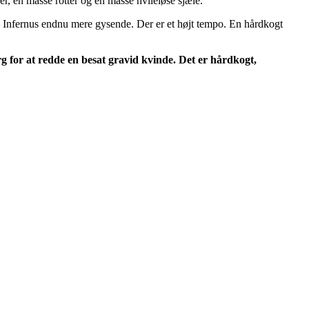
 en masse rotter og en masse hvileløse sjæle.
 Infernus endnu mere gysende. Der er et højt tempo. En hårdkogt
or at redde en besat gravid kvinde. Det er hårdkogt,