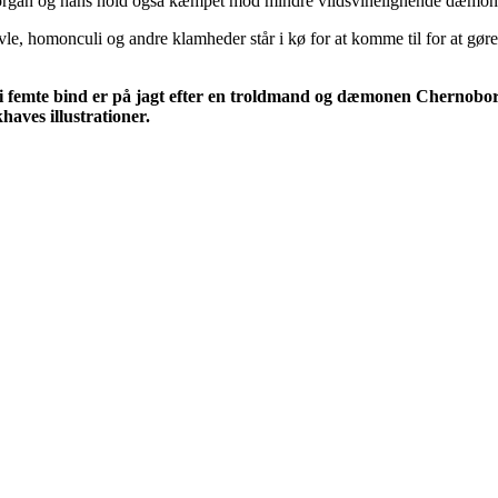
rgan og hans hold også kæmpet mod mindre vildsvinelignende dæmoner,
, homonculi og andre klamheder står i kø for at komme til for at gøre
te bind er på jagt efter en troldmand og dæmonen Chernoborg f
aves illustrationer.