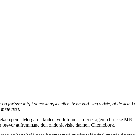
r og fortære mig i deres længsel efter liv og kød. Jeg vidste, at de ikk
 mere træt.
æmperen Morgan – kodenavn Infernus – der er agent i britiske MI9. M
han prøver at fremmane den onde slaviske dæmon Chernoborg.