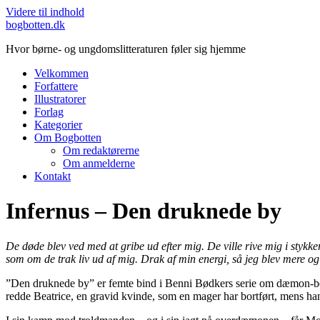
Videre til indhold
bogbotten.dk
Hvor børne- og ungdomslitteraturen føler sig hjemme
Velkommen
Forfattere
Illustratorer
Forlag
Kategorier
Om Bogbotten
Om redaktørerne
Om anmelderne
Kontakt
Infernus – Den druknede by
De døde blev ved med at gribe ud efter mig. De ville rive mig i stykke
som om de trak liv ud af mig. Drak af min energi, så jeg blev mere og
”Den druknede by” er femte bind i Benni Bødkers serie om dæmon-bek
redde Beatrice, en gravid kvinde, som en mager har bortført, mens 