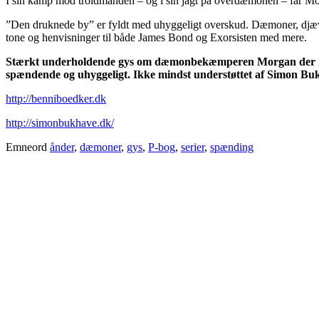
I sin kamp mod troldmanden – og i sin jagt på overdæmonen – får Mo
”Den druknede by” er fyldt med uhyggeligt overskud. Dæmoner, djævle
tone og henvisninger til både James Bond og Exorsisten med mere.
Stærkt underholdende gys om dæmonbekæmperen Morgan der i fem
spændende og uhyggeligt. Ikke mindst understøttet af Simon Bukh
http://benniboedker.dk
http://simonbukhave.dk/
Emneord
ånder
,
dæmoner
,
gys
,
P-bog
,
serier
,
spænding