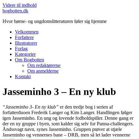
Videre til indhold
bogbotten.dk
Hvor børne- og ungdomslitteraturen føler sig hjemme
Velkommen
Forfattere
Illustratorer
Forlag
Kategorier
Om Bogbotten
Om redaktørerne
Om anmelderne
Kontakt
Jasseminho 3 – En ny klub
“Jasseminho 3- En ny klub”
er den tredje bog i serien af
forfatterduoen Frederik Langer og Kim Langer. Handlingen følger
igen Jasseminho. En ung og lovende fodboldspiller. Denne gang er
der en ny gruppe i byen, som kalder sig selv for Panna-challengers.
Åndssvagt navn, synes Jasseminho. Gruppen prøver at stjæle
Jasseminho og vennernes bane – DRB, men så let lader vennerne