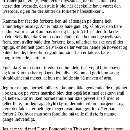
Rosiner på havregrynene, Peter Plys-skeen, når det skulle have
været den lyserøde, den gule kjole, når det skulle have været den
lyserøde, og en far der sætter de forkerte hårelastikker i.
Kamma har fået det forkerte ben ud af sengen på denne helt
almindelige onsdag. Alt er faktisk bare galt. Og så bliver den bare
endnu værre af at Kammas mor og far gør ALT på den forkerte
måde. Selv ikke da Kammas mor finder den hemmelige tryllestav
frem, som tryller både den forkerte kop, tallerken og ske om til det
rigtige, er det helt godt. Selv ikke da far vender hende på hovedet og
kilder hende, bliver hun i godt humør – han er faktisk bare
møgirriterende, ham far.
Først da Kammas mor træder i en hundelort på vej til børnehaven,
og kun Kamma har opdaget det, bliver Kamma i godt humør og
skraldgriner så meget, at hun må holde sig på maven af grin.
Jeg tror mange børnefamilier vil kunne nikke genkendende til plottet
i bogen, og på vores matrikel blev den også læst med et skævt smil
på læben. For hvilken børnefamilie har ikke prøvet at stå med et
(eller flere, for den sags skyld) børn, der intet vil om morgenen, og
hvor det faktisk er helt lige meget hvad man gør, for
alt
er bare
forkert? Og hvor man som forældre må tælle til ti
rigtig
mange
gange indvendigt.
Jeg er ret vild med Dorte Pontoppidan Thyssens illustrationer, som