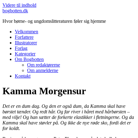
Videre til indhold
bogbotten.dk
Hvor børne- og ungdomslitteraturen føler sig hjemme
Velkommen
Forfattere
Illustratorer
Forlag
Kategorier
Om Bogbotten
Om redaktørerne
Om anmelderne
Kontakt
Kamma Morgensur
Det er en dum dag. Og den er også dum, da Kamma skal have
børstet tænder. Og redt hår. Og far river i håret med hårbørsten –
med vilje! Og han sætter de forkerte elastikker i fletningerne. Og da
Kamma skal have støvler på. Og ikke de nye røde sko, fordi det er
for koldt
.