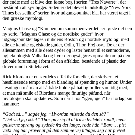
der endte med at blive den første bog i serien “Tres Navarre”, der
består af i alt syv bøger. Siden er det blevet til adskillige “New York
Times bestselling” serier, hvor udgangspunktet bla. har været taget i
den græske mytologi.
Magnus Chase og “Kampen om sommmersværdet” er første del i en
ny serie, “Magnus Chase og de nordiske guder” hvor
udgangspunktet tages i nutidens Boston og i nordisk mytologi med
alle de kendte og elskede guder, Odin, Thor, Frej osv.. De er der
allesammen med alle deres dyder og laster hensat til et senmoderne,
højteknologisk Valhalla og hvor der også gøres opmærksom på den
globale forurening i form af den affaldsø, bestående af plastic der
driver rundt i Stillehavet.
Rick Riordan er en særdeles effektiv fortæller, der skriver i et
hæsblæsende tempo med en blanding af spænding og humor. Under
læsningen må man altså både holde på hat og briller samtidig med,
at man må smile af Riordans mange finurlige påfund, når
mytologien skal opdateres. Som når Thor “igen, igen” har forlagt sin
hammer:
“Godt så…” sagde jeg. “Hvordan mistede du den så?”
“Det ved jeg ikke!” Thor gav sig til at trave hvileløst rundt, mens
gnisterne sprang og sydede fra det lange, røde hår. “Bare … pist
væk! Jeg har prøvet at gå den samme vej tilbage. Jeg har prøvet