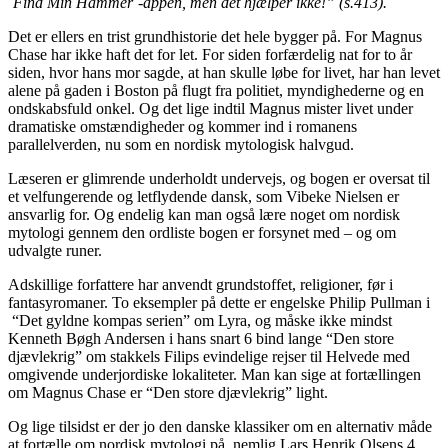
`Find Min Hammer`-appen, men det hjælper ikke!” (s.413).
Det er ellers en trist grundhistorie det hele bygger på. For Magnus
Chase har ikke haft det for let. For siden forfærdelig nat for to år
siden, hvor hans mor sagde, at han skulle løbe for livet, har han levet
alene på gaden i Boston på flugt fra politiet, myndighederne og en
ondskabsfuld onkel. Og det lige indtil Magnus mister livet under
dramatiske omstændigheder og kommer ind i romanens
parallelverden, nu som en nordisk mytologisk halvgud.
Læseren er glimrende underholdt undervejs, og bogen er oversat til
et velfungerende og letflydende dansk, som Vibeke Nielsen er
ansvarlig for. Og endelig kan man også lære noget om nordisk
mytologi gennem den ordliste bogen er forsynet med – og om
udvalgte runer.
Adskillige forfattere har anvendt grundstoffet, religioner, før i
fantasyromaner. To eksempler på dette er engelske Philip Pullman i
“Det gyldne kompas serien” om Lyra, og måske ikke mindst
Kenneth Bøgh Andersen i hans snart 6 bind lange “Den store
djævlekrig” om stakkels Filips evindelige rejser til Helvede med
omgivende underjordiske lokaliteter. Man kan sige at fortællingen
om Magnus Chase er “Den store djævlekrig” light.
Og lige tilsidst er der jo den danske klassiker om en alternativ måde
at fortælle om nordisk mytologi på, nemlig Lars Henrik Olsens 4