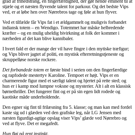
grad af frihedstrang, en fingerfærdighed, der gør hende eminent til at
stjæle og et næsten flyvende talent for parkour. Og det bedste Vips
ved, er at løbe hen over Nørrebros tage og føle at hun flyver.
Ved et tilfælde får Vips fat i et ældgammelt og muligvis forbandet
indiansk totem – en Wendigo. Totemmet har måske helbredende
kræfter – og en mulig uheldig bivirkning at folk der kommer i
nærheden af det kan blive kannibaler.
I hvert fald er der mange der vil have fingre i den mytiske træfigur;
og Vips bliver jagtet af politi, en mystisk efterretningstjeneste og
skruppelløse norske rockere.
Det forbandede totem
er første bind i serien om den fingerfærdige
og rapfodede mestertyv Karoline. Tempoet er højt. Vips er en
charmerende figur med et særligt talent og hjertet på rette sted; og
hun er i kamp mod lumpne voksne og mysterier. Alt i alt en klassisk
børnethriller. Det fungerer fint og er på sin egen lidt rodede og
kaotiske måde underholdende.
Den egner sig fint til frilæsning fra 5. klasse; og man kan med fordel
kaste sig ud i glæden ved den grafiske leg, når LG Jensen med
næsten figurdigt-agtige opslag viser Vips’ glæde ved Nørrebro og
ved at flyve. Det er megafedt.
Hun fløj på rent instinkt.