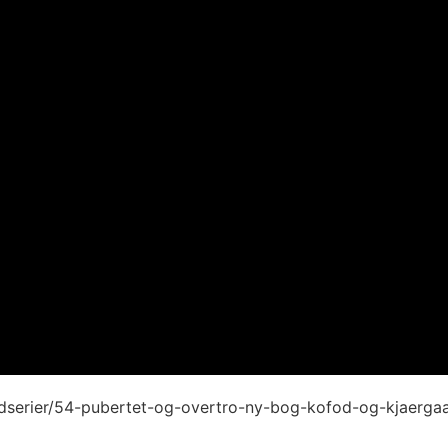
lledserier/54-pubertet-og-overtro-ny-bog-kofod-og-kjaerga