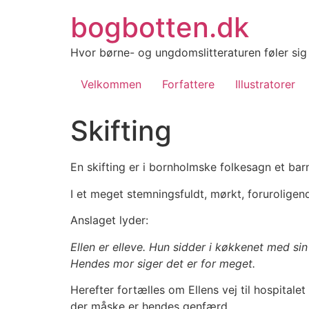
Videre
bogbotten.dk
til
indhold
Hvor børne- og ungdomslitteraturen føler si
Velkommen
Forfattere
Illustratorer
Skifting
En skifting er i bornholmske folkesagn et barn
I et meget stemningsfuldt, mørkt, foruroligen
Anslaget lyder:
Ellen er elleve. Hun sidder i køkkenet med s
Hendes mor siger det er for meget.
Herefter fortælles om Ellens vej til hospital
der måske er hendes genfærd.