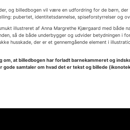
er, og billedbogen vil være en udfordring for de børn, der
ælling: pubertet, identitetsdannelse, spiseforstyrrelser og ov
mukt illustreret af Anna Margrethe Kjærgaard med både nai
hinanden, så de både underbygger og udvider betydningen i fo
kke husskade, der er et gennemgående element i illustratio
g om, at billedbogen har forladt barnekammeret og indsko
gode samtaler om hvad det er tekst og billede (ikonoteks