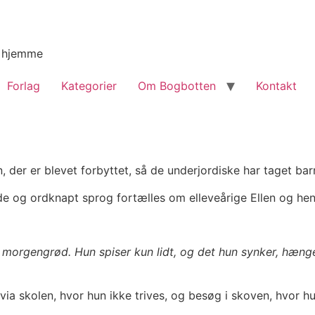
g hjemme
Forlag
Kategorier
Om Bogbotten
Kontakt
, der er blevet forbyttet, så de underjordiske har taget ba
de og ordknapt sprog fortælles om elleveårige Ellen og hen
in morgengrød. Hun spiser kun lidt, og det hun synker, hæng
et via skolen, hvor hun ikke trives, og besøg i skoven, hvo