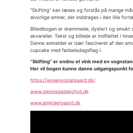
”Skifting” kan læses og forstås på mange måd
alvorlige emner, der inddrages i den lille fort
Billedbogen er drømmede, dystert og smukt s
akvareller. Tekst og billede er indflettet i 
Denne anmelder er især fascineret af den smu
cupcake med fødselsdagsflag i.
”Skifting” er endnu et vink med en vognstan
Her vil bogen kunne danne udgangspunkt for 
https://jensenogdalgaard.dk/
www.dennisgadekofod.dk
www.amkjaergaard.dk