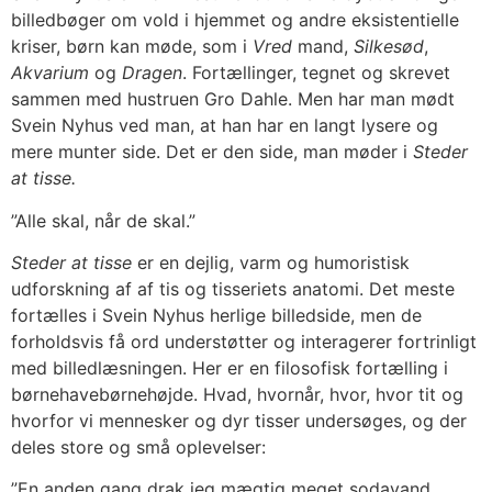
billedbøger om vold i hjemmet og andre eksistentielle
kriser, børn kan møde, som i
Vred
mand,
Silkesød
,
Akvarium
og
Dragen
. Fortællinger, tegnet og skrevet
sammen med hustruen Gro Dahle. Men har man mødt
Svein Nyhus ved man, at han har en langt lysere og
mere munter side. Det er den side, man møder i
Steder
at tisse.
”Alle skal, når de skal.”
Steder at tisse
er en dejlig, varm og humoristisk
udforskning af af tis og tisseriets anatomi. Det meste
fortælles i Svein Nyhus herlige billedside, men de
forholdsvis få ord understøtter og interagerer fortrinligt
med billedlæsningen. Her er en filosofisk fortælling i
børnehavebørnehøjde. Hvad, hvornår, hvor, hvor tit og
hvorfor vi mennesker og dyr tisser undersøges, og der
deles store og små oplevelser:
”En anden gang drak jeg mægtig meget sodavand.