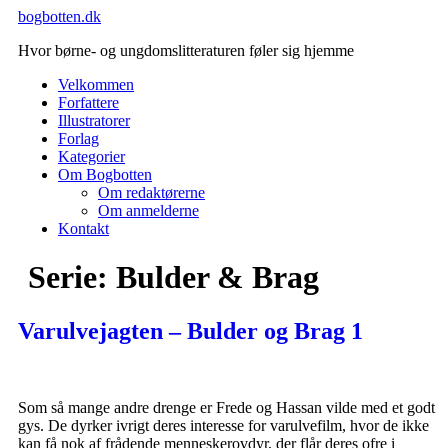
Videre
bogbotten.dk
til
Hvor børne- og ungdomslitteraturen føler sig hjemme
indhold
Velkommen
Forfattere
Illustratorer
Forlag
Kategorier
Om Bogbotten
Om redaktørerne
Om anmelderne
Kontakt
Serie:
Bulder & Brag
Varulvejagten – Bulder og Brag 1
Som så mange andre drenge er Frede og Hassan vilde med et godt
gys. De dyrker ivrigt deres interesse for varulvefilm, hvor de ikke
kan få nok af frådende menneskerovdyr, der flår deres ofre i