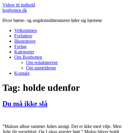
Videre til indhold
bogbotten.dk
Hvor børne- og ungdomslitteraturen føler sig hjemme
Velkommen
Forfattere
Illustratorer
Forlag
Kategorier
Om Bogbotten
Om redaktørerne
Om anmelderne
Kontakt
Tag:
holde udenfor
Du må ikke slå
”Malous albue rammer Julies ansigt. Det er ikke med vilje. Men
Julie får næseblod. Og Lukas græder højt.” Malou bliver holdt