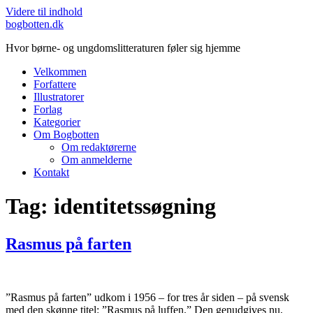
Videre til indhold
bogbotten.dk
Hvor børne- og ungdomslitteraturen føler sig hjemme
Velkommen
Forfattere
Illustratorer
Forlag
Kategorier
Om Bogbotten
Om redaktørerne
Om anmelderne
Kontakt
Tag:
identitetssøgning
Rasmus på farten
”Rasmus på farten” udkom i 1956 – for tres år siden – på svensk
med den skønne titel: ”Rasmus på luffen.” Den genudgives nu,