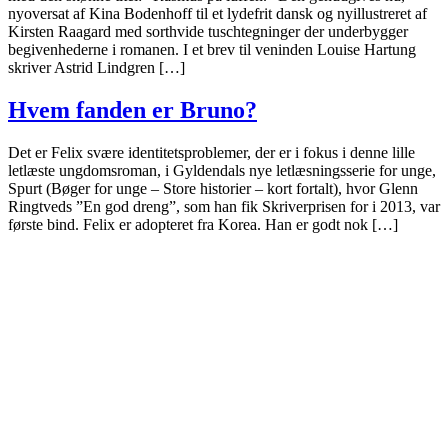
nyoversat af Kina Bodenhoff til et lydefrit dansk og nyillustreret af
Kirsten Raagard med sorthvide tuschtegninger der underbygger
begivenhederne i romanen. I et brev til veninden Louise Hartung
skriver Astrid Lindgren […]
Hvem fanden er Bruno?
Det er Felix svære identitetsproblemer, der er i fokus i denne lille
letlæste ungdomsroman, i Gyldendals nye letlæsningsserie for unge,
Spurt (Bøger for unge – Store historier – kort fortalt), hvor Glenn
Ringtveds ”En god dreng”, som han fik Skriverprisen for i 2013, var
første bind. Felix er adopteret fra Korea. Han er godt nok […]