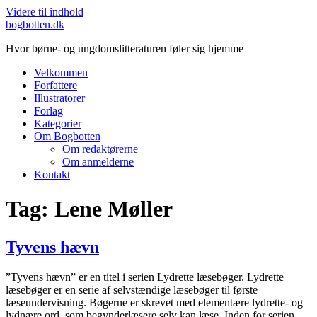
Videre til indhold
bogbotten.dk
Hvor børne- og ungdomslitteraturen føler sig hjemme
Velkommen
Forfattere
Illustratorer
Forlag
Kategorier
Om Bogbotten
Om redaktørerne
Om anmelderne
Kontakt
Tag:
Lene Møller
Tyvens hævn
”Tyvens hævn” er en titel i serien Lydrette læsebøger. Lydrette
læsebøger er en serie af selvstændige læsebøger til første
læseundervisning. Bøgerne er skrevet med elementære lydrette- og
lydnære ord, som begynderlæsere selv kan læse. Inden for serien