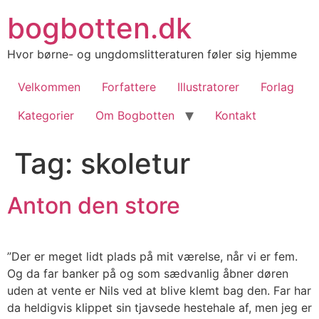
Videre
bogbotten.dk
til
indhold
Hvor børne- og ungdomslitteraturen føler sig hjemme
Velkommen
Forfattere
Illustratorer
Forlag
Kategorier
Om Bogbotten
Kontakt
Tag:
skoletur
Anton den store
”Der er meget lidt plads på mit værelse, når vi er fem.
Og da far banker på og som sædvanlig åbner døren
uden at vente er Nils ved at blive klemt bag den. Far har
da heldigvis klippet sin tjavsede hestehale af, men jeg er