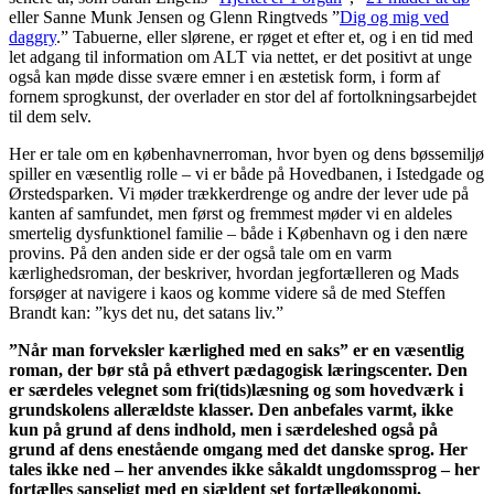
eller Sanne Munk Jensen og Glenn Ringtveds ”
Dig og mig ved
daggry
.” Tabuerne, eller slørene, er røget et efter et, og i en tid med
let adgang til information om ALT via nettet, er det positivt at unge
også kan møde disse svære emner i en æstetisk form, i form af
fornem sprogkunst, der overlader en stor del af fortolkningsarbejdet
til dem selv.
Her er tale om en københavnerroman, hvor byen og dens bøssemiljø
spiller en væsentlig rolle – vi er både på Hovedbanen, i Istedgade og
Ørstedsparken. Vi møder trækkerdrenge og andre der lever ude på
kanten af samfundet, men først og fremmest møder vi en aldeles
smertelig dysfunktionel familie – både i København og i den nære
provins. På den anden side er der også tale om en varm
kærlighedsroman, der beskriver, hvordan jegfortælleren og Mads
forsøger at navigere i kaos og komme videre så de med Steffen
Brandt kan: ”kys det nu, det satans liv.”
”Når man forveksler kærlighed med en saks” er en væsentlig
roman, der bør stå på ethvert pædagogisk læringscenter. Den
er særdeles velegnet som fri(tids)læsning og som hovedværk i
grundskolens allerældste klasser. Den anbefales varmt, ikke
kun på grund af dens indhold, men i særdeleshed også på
grund af dens enestående omgang med det danske sprog. Her
tales ikke ned – her anvendes ikke såkaldt ungdomssprog – her
fortælles sanseligt med en sjældent set fortælleøkonomi.