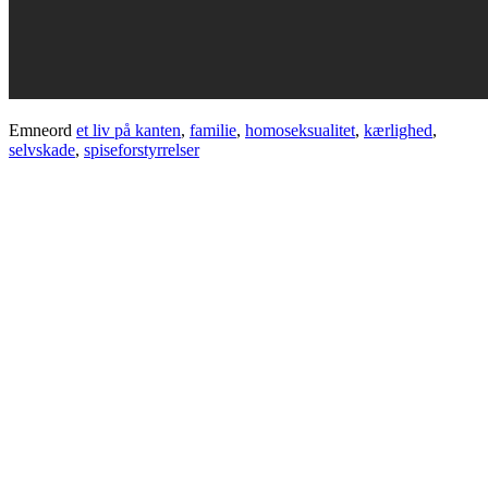
Emneord
et liv på kanten
,
familie
,
homoseksualitet
,
kærlighed
,
selvskade
,
spiseforstyrrelser