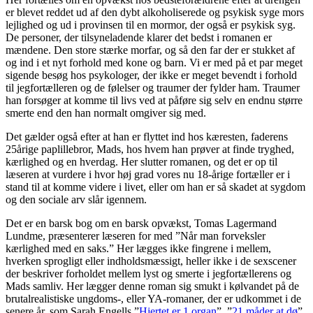
er blevet reddet ud af den dybt alkoholiserede og psykisk syge mors
lejlighed og ud i provinsen til en mormor, der også er psykisk syg.
De personer, der tilsyneladende klarer det bedst i romanen er
mændene. Den store stærke morfar, og så den far der er stukket af
og ind i et nyt forhold med kone og barn. Vi er med på et par meget
sigende besøg hos psykologer, der ikke er meget bevendt i forhold
til jegfortælleren og de følelser og traumer der fylder ham. Traumer
han forsøger at komme til livs ved at påføre sig selv en endnu større
smerte end den han normalt omgiver sig med.
Det gælder også efter at han er flyttet ind hos kæresten, faderens
25årige paplillebror, Mads, hos hvem han prøver at finde tryghed,
kærlighed og en hverdag. Her slutter romanen, og det er op til
læseren at vurdere i hvor høj grad vores nu 18-årige fortæller er i
stand til at komme videre i livet, eller om han er så skadet at sygdom
og den sociale arv slår igennem.
Det er en barsk bog om en barsk opvækst, Tomas Lagermand
Lundme, præsenterer læseren for med ”Når man forveksler
kærlighed med en saks.” Her lægges ikke fingrene i mellem,
hverken sprogligt eller indholdsmæssigt, heller ikke i de sexscener
der beskriver forholdet mellem lyst og smerte i jegfortællerens og
Mads samliv. Her lægger denne roman sig smukt i kølvandet på de
brutalrealistiske ungdoms-, eller YA-romaner, der er udkommet i de
senere år, som Sarah Engells ”
Hjertet er 1 organ
”, ”
21 måder at dø
”