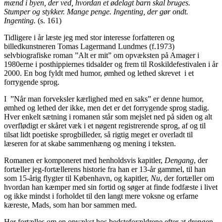
mænd i byen, der ved, hvordan et ødelagt barn skal bruges.
Stumper og stykker. Mange penge. Ingenting, der gør ondt.
Ingenting.
(s. 161)
Tidligere i år læste jeg med stor interesse forfatteren og
billedkunstneren Tomas Lagermand Lundmes (f.1973)
selvbiografiske roman ”Alt er mit” om opvæksten på Amager i
1980erne i posthippiernes tidsalder og frem til Roskildefestivalen i år
2000. En bog fyldt med humor, ømhed og lethed skrevet i et
forrygende sprog.
I ”Når man forveksler kærlighed med en saks” er denne humor,
ømhed og lethed der ikke, men det er det forrygende sprog stadig.
Hver enkelt sætning i romanen står som mejslet ned på siden og alt
overflødigt er skåret væk i et nøgent registrerende sprog, af og til
tilsat lidt poetiske sprogbilleder, så rigtig meget er overladt til
læseren for at skabe sammenhæng og mening i teksten.
Romanen er komponeret med henholdsvis kapitler,
Dengang
, der
fortæller jeg-fortællerens historie fra han er 13-år gammel, til han
som 15-årig flygter til København, og kapitler,
Nu
, der fortæller om
hvordan han kæmper med sin fortid og søger at finde fodfæste i livet
og ikke mindst i forholdet til den langt mere voksne og erfarne
kæreste, Mads, som han bor sammen med.
Her fortælles om en opvækst hos bedsteforældrene efter at drengen