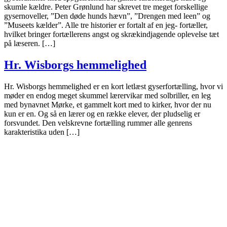
skumle kældre. Peter Grønlund har skrevet tre meget forskellige
gysernoveller, ”Den døde hunds hævn”, ”Drengen med leen” og
”Museets kælder”. Alle tre historier er fortalt af en jeg- fortæller,
hvilket bringer fortællerens angst og skrækindjagende oplevelse tæt
på læseren. […]
Hr. Wisborgs hemmelighed
Hr. Wisborgs hemmelighed er en kort letlæst gyserfortælling, hvor vi
møder en endog meget skummel lærervikar med solbriller, en leg
med bynavnet Mørke, et gammelt kort med to kirker, hvor der nu
kun er en. Og så en lærer og en række elever, der pludselig er
forsvundet. Den velskrevne fortælling rummer alle genrens
karakteristika uden […]