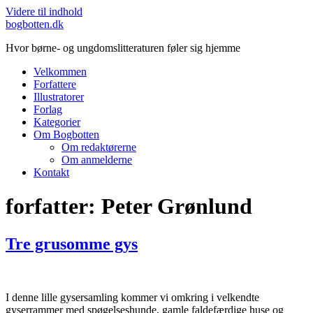
Videre til indhold
bogbotten.dk
Hvor børne- og ungdomslitteraturen føler sig hjemme
Velkommen
Forfattere
Illustratorer
Forlag
Kategorier
Om Bogbotten
Om redaktørerne
Om anmelderne
Kontakt
forfatter:
Peter Grønlund
Tre grusomme gys
I denne lille gysersamling kommer vi omkring i velkendte
gyserrammer med spøgelseshunde, gamle faldefærdige huse og