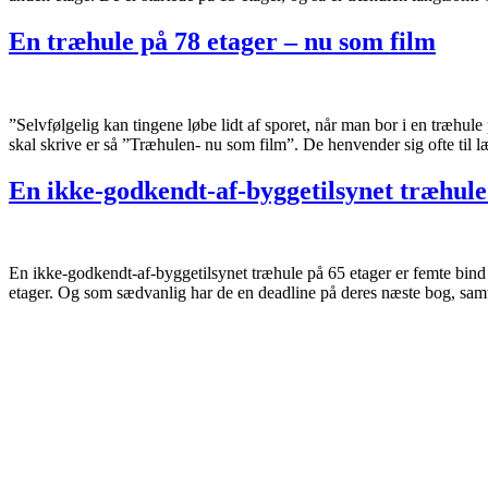
En træhule på 78 etager – nu som film
”Selvfølgelig kan tingene løbe lidt af sporet, når man bor i en træhul
skal skrive er så ”Træhulen- nu som film”. De henvender sig ofte til 
En ikke-godkendt-af-byggetilsynet træhule 
En ikke-godkendt-af-byggetilsynet træhule på 65 etager er femte bind
etager. Og som sædvanlig har de en deadline på deres næste bog, samt