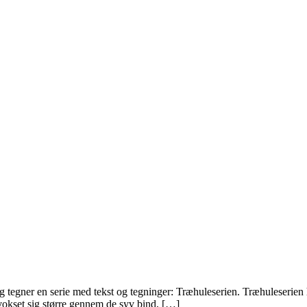
og tegner en serie med tekst og tegninger: Træhuleserien. Træhuleserie
 vokset sig større gennem de syv bind, […]