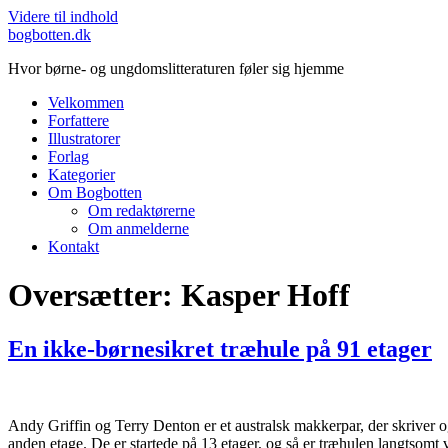
Videre til indhold
bogbotten.dk
Hvor børne- og ungdomslitteraturen føler sig hjemme
Velkommen
Forfattere
Illustratorer
Forlag
Kategorier
Om Bogbotten
Om redaktørerne
Om anmelderne
Kontakt
Oversætter:
Kasper Hoff
En ikke-børnesikret træhule på 91 etager
Andy Griffin og Terry Denton er et australsk makkerpar, der skriver 
anden etage. De er startede på 13 etager, og så er træhulen langtsomt