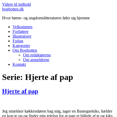
Videre til indhold
bogbotten.dk
Hvor børne- og ungdomslitteraturen føler sig hjemme
Velkommen
Forfattere
Illustratorer
Forlag
Kategorier
Om Bogbotten
Om redaktørerne
Om anmelderne
Kontakt
Serie:
Hjerte af pap
Hjerte af pap
Jeg smækker køkkendøren bag mig, tager en Bastognekiks, hælder
en kop te op og finder min telefon for at tage et billede af te og kiks