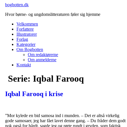
Videre
bogbotten.dk
til
Hvor børne- og ungdomslitteraturen føler sig hjemme
indhold
Velkommen
Forfattere
Illustratorer
Forlag
Kategorier
Om Bogbotten
Om redaktørerne
Om anmelderne
Kontakt
Serie:
Iqbal Farooq
Iqbal Farooq i krise
”Mor kylede en bid samosa ind i munden. – Det er altså virkelig
gode samosaer, jeg har fået lavet denne gang. – Du fråder dem godt
nok også for hårdt, sagde jeg og rørte rundt i gryden, som faktisk