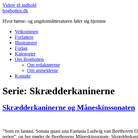
Videre til indhold
bogbotten.dk
Hvor børne- og ungdomslitteraturen føler sig hjemme
Velkommen
Forfattere
Illustratorer
Forlag
Kategorier
Om Bogbotten
Om redaktørerne
Om anmelderne
Kontakt
Serie:
Skrædderkaninerne
Skrædderkaninerne og Måneskinssonaten
”Som en fantasi. Sonata quasi una Fantasia Ludwig van Beethoven Opus
serien”, og her møder de Beethovens Måneskinssonate. Skrædderkanin