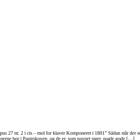
 27 nr. 2 i cis – mol for klaver Komponeret i 1801” Sådan står der so
erne bor i Papirskoven, og de er, som navnet siger, nogle gode […]