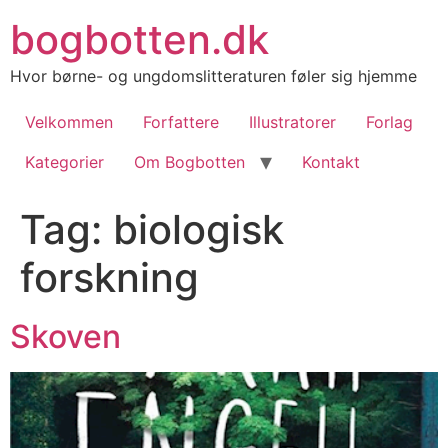
Videre
bogbotten.dk
til
indhold
Hvor børne- og ungdomslitteraturen føler sig hjemme
Velkommen
Forfattere
Illustratorer
Forlag
Kategorier
Om Bogbotten
Kontakt
Tag:
biologisk
forskning
Skoven