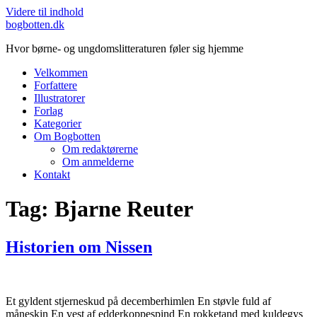
Videre til indhold
bogbotten.dk
Hvor børne- og ungdomslitteraturen føler sig hjemme
Velkommen
Forfattere
Illustratorer
Forlag
Kategorier
Om Bogbotten
Om redaktørerne
Om anmelderne
Kontakt
Tag:
Bjarne Reuter
Historien om Nissen
Et gyldent stjerneskud på decemberhimlen En støvle fuld af
måneskin En vest af edderkoppespind En rokketand med kuldegys