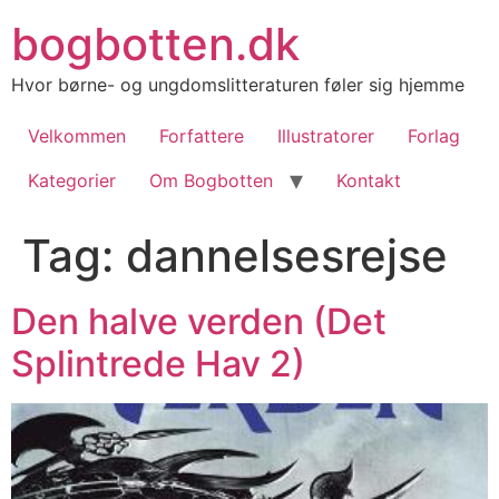
Videre
bogbotten.dk
til
indhold
Hvor børne- og ungdomslitteraturen føler sig hjemme
Velkommen
Forfattere
Illustratorer
Forlag
Kategorier
Om Bogbotten
Kontakt
Tag:
dannelsesrejse
Den halve verden (Det
Splintrede Hav 2)