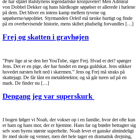
de har stjålet Balstyriens legendariske kronjuveler! Men Admiral
von Dobbel Dekker og hans hårdkogte søpølser er allerede i hælene
på dem. Det bliver en intens kamp mellem tyvene og
søpølserne/søpolitiet. Styrmanden Orleif må tænke hurtigt og finde
på en overbevisende historie, mens skibet pludselig forvandles […]
Frej og skatten i gravhøjen
”Prøv lige at se den her YouTube, siger Frej. Hvad er det? spørger
Jens. Det er en pige, der har fundet en mega guldskat. Jens stikker
hovedet næsten helt ned i skærmen.” Jens og Frej må straks på
skattejagt. De får lånt en metaldetektor, og så går turen ud på en
mark. De finder nu […]
Dengang jeg var superskurk
I bogen følger vi Noah, der vokser op i en familie, hvor det ofte kun
er ham og hans mor, der er hjemme. Hans far og brødre betragter sig
selv som byens største superhelte. Noah lever et ganske almindeligt
liv med skole og venner, men det hele tager en dramatisk drejning,