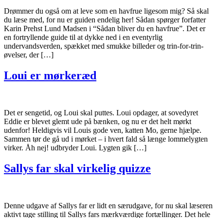
Drømmer du også om at leve som en havfrue ligesom mig? Så skal
du læse med, for nu er guiden endelig her! Sådan spørger forfatter
Karin Prehst Lund Madsen i “Sådan bliver du en havfrue”. Det er
en fortryllende guide til at dykke ned i en eventyrlig
undervandsverden, spækket med smukke billeder og trin-for-trin-
øvelser, der […]
Loui er mørkeræd
Det er sengetid, og Loui skal puttes. Loui opdager, at sovedyret
Eddie er blevet glemt ude på bænken, og nu er det helt mørkt
udenfor! Heldigvis vil Louis gode ven, katten Mo, gerne hjælpe.
Sammen tør de gå ud i mørket – i hvert fald så længe lommelygten
virker. Åh nej! udbryder Loui. Lygten gik […]
Sallys far skal virkelig quizze
Denne udgave af Sallys far er lidt en særudgave, for nu skal læseren
aktivt tage stilling til Sallys fars mærkværdige fortællinger. Det hele