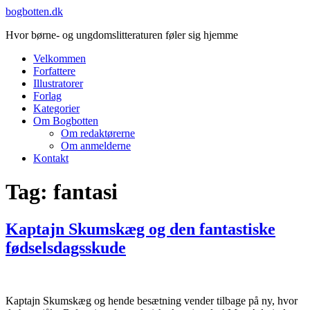
Videre
bogbotten.dk
til
Hvor børne- og ungdomslitteraturen føler sig hjemme
indhold
Velkommen
Forfattere
Illustratorer
Forlag
Kategorier
Om Bogbotten
Om redaktørerne
Om anmelderne
Kontakt
Tag:
fantasi
Kaptajn Skumskæg og den fantastiske
fødselsdagsskude
Kaptajn Skumskæg og hende besætning vender tilbage på ny, hvor