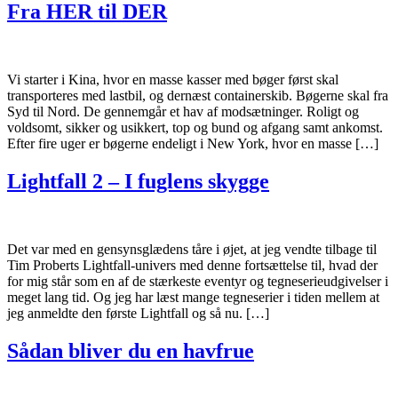
Fra HER til DER
Vi starter i Kina, hvor en masse kasser med bøger først skal
transporteres med lastbil, og dernæst containerskib. Bøgerne skal fra
Syd til Nord. De gennemgår et hav af modsætninger. Roligt og
voldsomt, sikker og usikkert, top og bund og afgang samt ankomst.
Efter fire uger er bøgerne endeligt i New York, hvor en masse […]
Lightfall 2 – I fuglens skygge
Det var med en gensynsglædens tåre i øjet, at jeg vendte tilbage til
Tim Proberts Lightfall-univers med denne fortsættelse til, hvad der
for mig står som en af de stærkeste eventyr og tegneserieudgivelser i
meget lang tid. Og jeg har læst mange tegneserier i tiden mellem at
jeg anmeldte den første Lightfall og så nu. […]
Sådan bliver du en havfrue